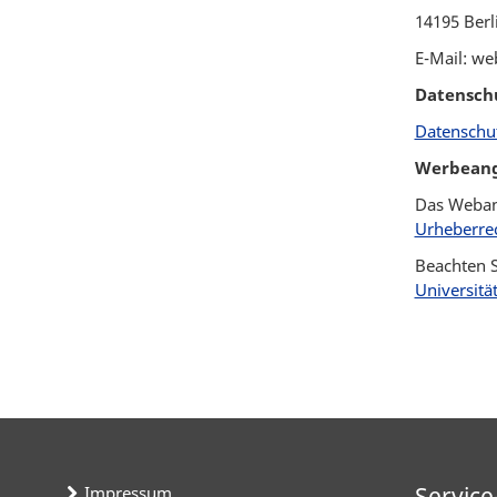
14195 Berl
E-Mail: we
Datensch
Datenschutz
Werbeang
Das Webang
Urheberrec
Beachten S
Universität
Service
Impressum