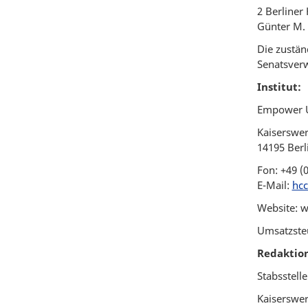
2 Berliner
Günter M. 
Die zustän
Senatsverw
Institut:
Empower U
Kaiserswer
14195 Berl
Fon: +49 (
E-Mail:
hcc
Website: 
Umsatzste
Redaktio
Stabsstel
Kaiserswer