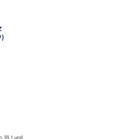
(
)
m. §§ 1 und